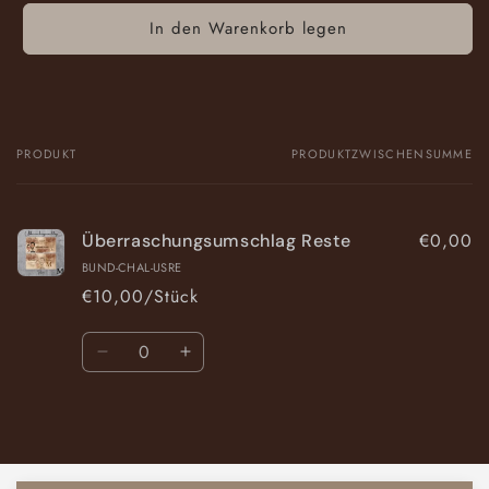
In den Warenkorb legen
PRODUKT
PRODUKTZWISCHENSUMME
Dein
Warenkorb
€0,00
Überraschungsumschlag Reste
BUND-CHAL-USRE
€10,00/Stück
Anzahl
Verringere
Erhöhe
die
die
Menge
Menge
Wird
für
für
Default
Default
geladen ...
Title
Title