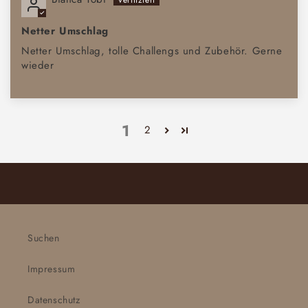
Netter Umschlag
Netter Umschlag, tolle Challengs und Zubehör. Gerne
wieder
1
2
Suchen
Impressum
Datenschutz