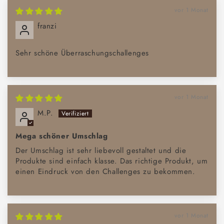
vor 1 Monat
franzi
Sehr schöne Überraschungschallenges
vor 1 Monat
M.P.
Mega schöner Umschlag
Der Umschlag ist sehr liebevoll gestaltet und die
Produkte sind einfach klasse. Das richtige Produkt, um
einen Eindruck von den Challenges zu bekommen.
vor 1 Monat