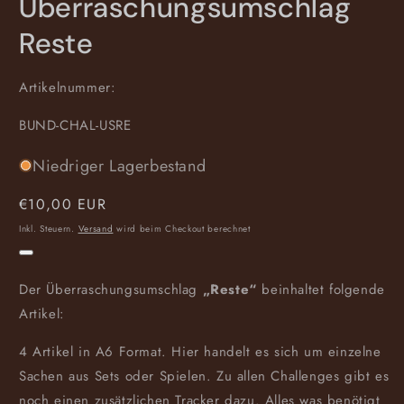
Überraschungsumschlag
Reste
Artikelnummer:
SKU:
BUND-CHAL-USRE
Niedriger Lagerbestand
Normaler
€10,00 EUR
Preis
Inkl. Steuern.
Versand
wird beim Checkout berechnet
Der Überraschungsumschlag
„Reste“
beinhaltet folgende
Artikel:
4 Artikel in A6 Format. Hier handelt es sich um einzelne
Sachen aus Sets oder Spielen. Zu allen Challenges gibt es
noch einen zusätzlichen Tracker dazu. Alles was benötigt