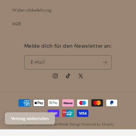
Widerrufsbelehrung
AGB
Melde dich für den Newsletter an:
E-Mail
Instagram
TikTok
X
(Twitter)
Zahlungsmethoden
Vertrag widerrufen
© 2026,
Melenore SelfMade Design
Powered by Shopify
Datenschutzerklärung
Impressum
AGB
Widerrufsrecht
Versand