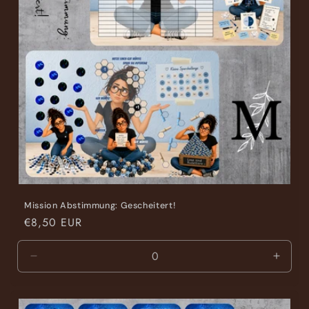
Mission Abstimmung: Gescheitert!
Normaler
€8,50 EUR
Preis
Verringere
Erhöh
die
die
Menge
Meng
für
für