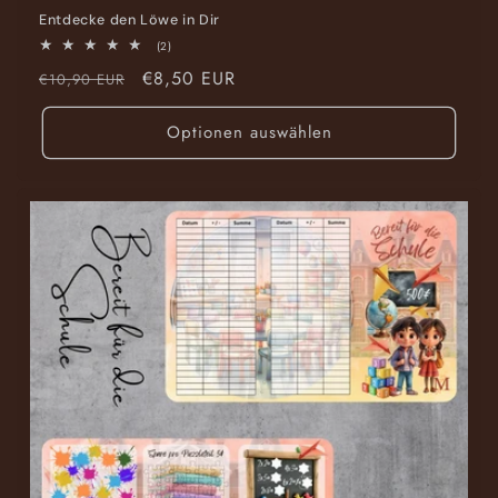
Entdecke den Löwe in Dir
2
(2)
Bewertungen
Normaler
Verkaufspreis
€8,50 EUR
insgesamt
€10,90 EUR
Preis
Optionen auswählen