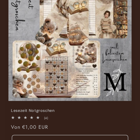
Lesezeit Notgroschen
4
(4)
Bewertungen
Normaler
Von €1,00 EUR
insgesamt
Preis