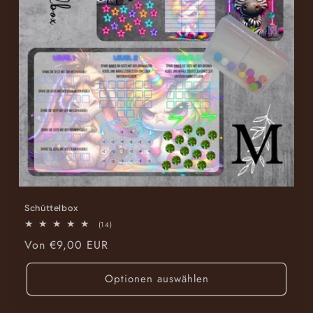
i
e
:
Schüttelbox
14
(14)
Bewertungen
Normaler
Von €9,00 EUR
insgesamt
Preis
Optionen auswählen