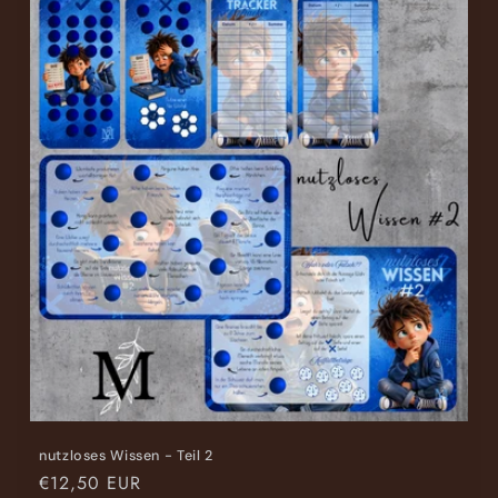
Default
Defaul
Title
Title
nutzloses Wissen - Teil 2
Normaler
€12,50 EUR