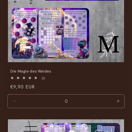
Die Magie des Waldes
3
(3)
Bewertungen
Normaler
€9,90 EUR
insgesamt
Preis
Verringere
Erhöh
die
die
Menge
Meng
für
für
Default
Defaul