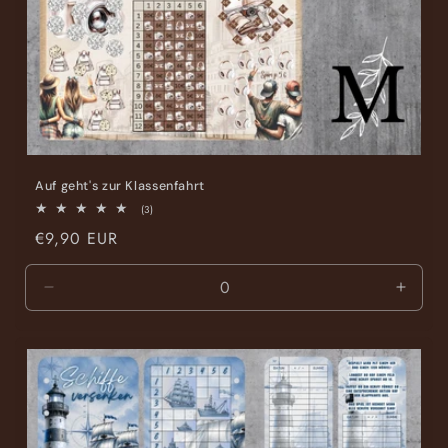
Auf geht's zur Klassenfahrt
3
(3)
Bewertungen
Normaler
€9,90 EUR
insgesamt
Preis
Verringere
Erhöh
die
die
Menge
Meng
für
für
Default
Defaul
Title
Title