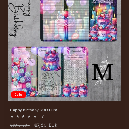
Title
Title
Sale
Happy Birthday 300 Euro
6
(6)
Bewertungen
Normaler
Verkaufspreis
€7,50 EUR
insgesamt
€9,90 EUR