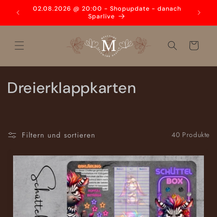
Direkt
den
02.08.2026 @ 20:00 - Shopupdate - danach
zum
3
Sparlive
Inhalt
Warenkorb
K
Dreierklappkarten
a
t
Filtern und sortieren
40 Produkte
e
g
o
r