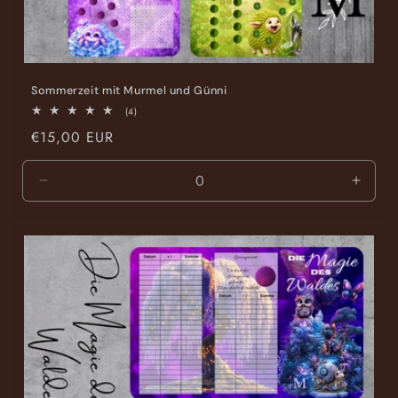
Sommerzeit mit Murmel und Günni
4
(4)
Bewertungen
Normaler
€15,00 EUR
insgesamt
Preis
Verringere
Erhöh
die
die
Menge
Meng
für
für
Default
Defaul
Title
Title