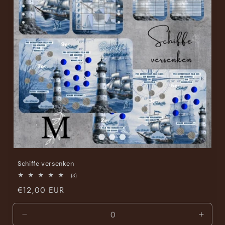
Schiffe versenken
3
(3)
Bewertungen
Normaler
€12,00 EUR
insgesamt
Preis
Verringere
Erhöh