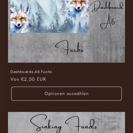
Dashboards A6 Fuchs
Normaler
Von €2,50 EUR
Preis
Optionen auswählen