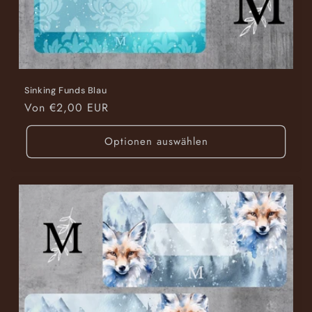
Sinking Funds Blau
Normaler
Von €2,00 EUR
Preis
Optionen auswählen