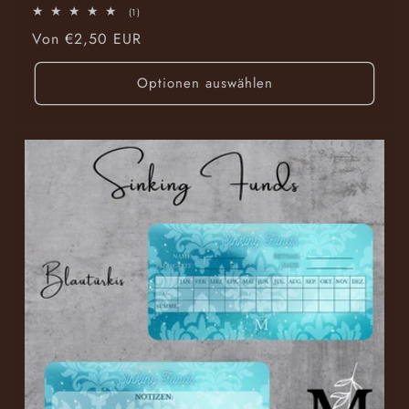
1
(1)
Bewertungen
Normaler
Von €2,50 EUR
insgesamt
Preis
Optionen auswählen