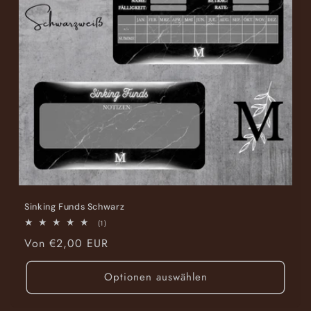
i
e
:
Sinking Funds Schwarz
1
(1)
Bewertungen
Normaler
Von €2,00 EUR
insgesamt
Preis
Optionen auswählen