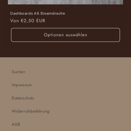
Dashboards A6 Steamdrache
Normaler
Von €2,50 EUR
Preis
Optionen auswählen
Suchen
Impressum
Datenschutz
Widerrufsbelehrung
AGB