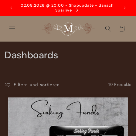
Direkt
den
02.08.2026 @ 20:00 - Shopupdate - danach
zum
3
Sparlive
Inhalt
Warenkorb
K
Dashboards
a
t
Filtern und sortieren
10 Produkte
e
g
o
r