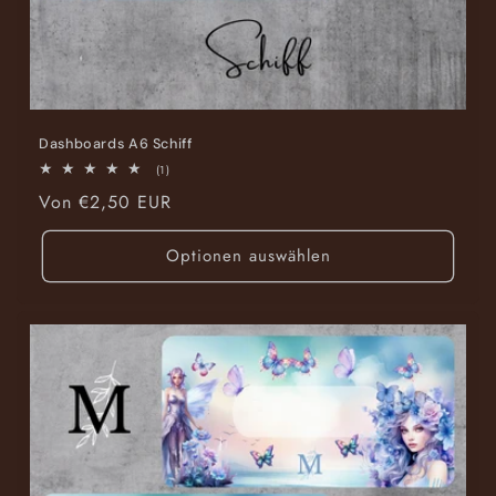
Dashboards A6 Schiff
1
(1)
Bewertungen
Normaler
Von €2,50 EUR
insgesamt
Preis
Optionen auswählen