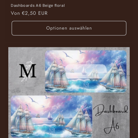
Dashboards A6 Beige floral
Normaler
Von €2,50 EUR
Preis
Optionen auswählen