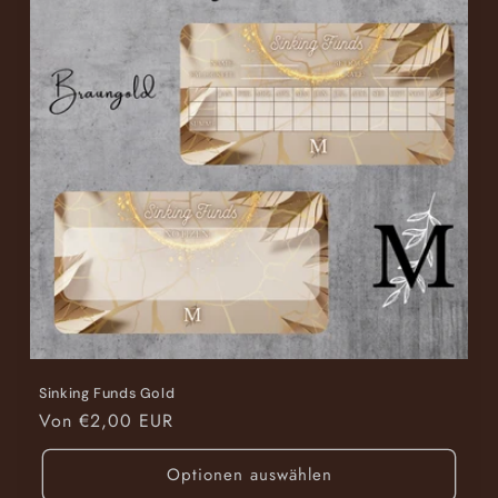
Sinking Funds Gold
Normaler
Von €2,00 EUR
Preis
Optionen auswählen