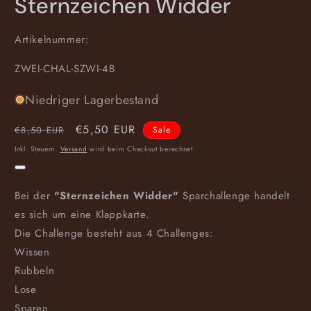
Sternzeichen Widder
Artikelnummer:
SKU:
ZWEI-CHAL-SZWI-4B
Niedriger Lagerbestand
Normaler
Verkaufspreis
€5,50 EUR
€8,50 EUR
Sale
Preis
Inkl. Steuern.
Versand
wird beim Checkout berechnet
Bei der
"Sternzeichen Widder"
Sparchallenge handelt
es sich um eine Klappkarte.
Die Challenge besteht aus 4 Challenges:
Wissen
Rubbeln
Lose
Sparen