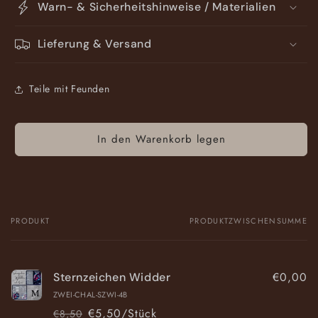
Warn- & Sicherheitshinweise / Materialien
Lieferung & Versand
Teile mit Feunden
In den Warenkorb legen
PRODUKT
PRODUKTZWISCHENSUMME
Dein
Warenkorb
€0,00
Sternzeichen Widder
ZWEI-CHAL-SZWI-4B
€5,50/Stück
€8,50