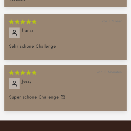
Sort by
vor 1 Monat
franzi
Sehr schöne Challenge
vor 11 Monaten
Jessy
Super schöne Challenge 🥰