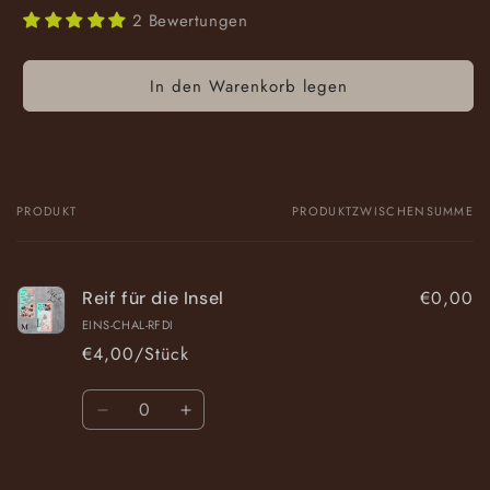
2 Bewertungen
In den Warenkorb legen
PRODUKT
PRODUKTZWISCHENSUMME
Dein
Warenkorb
€0,00
Reif für die Insel
EINS-CHAL-RFDI
€4,00/Stück
Anzahl
Verringere
Erhöhe
die
die
Menge
Menge
Wird
für
für