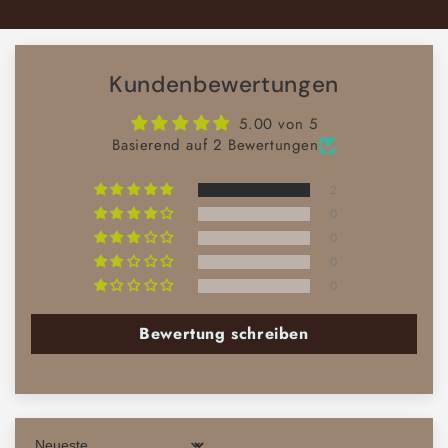
Default
Default
geladen ...
Title
Title
Kundenbewertungen
5.00 von 5
Basierend auf 2 Bewertungen
2
0
0
0
0
Bewertung schreiben