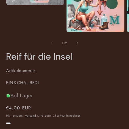
Medien
1
in
Modal
öffnen
Medien
M
2
3
in
i
von
1
/
2
Modal
M
öffnen
ö
Reif für die Insel
Artikelnummer:
SKU:
EINS-CHAL-RFDI
Auf Lager
Normaler
€4,00 EUR
Preis
Inkl. Steuern.
Versand
wird beim Checkout berechnet