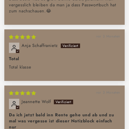
vergesslich bleiben da man ja dass Passwortbuch hat
zum nachschauen.😂
vor 3 Monaten
Anja Schaffranietz
Total
Total klasse
vor 3 Monaten
Jeannette Wolf
Da ich jetzt bald inn Rente gehe und ab und zu
mal was vergesse ist dieser Notizblock einfach
nur