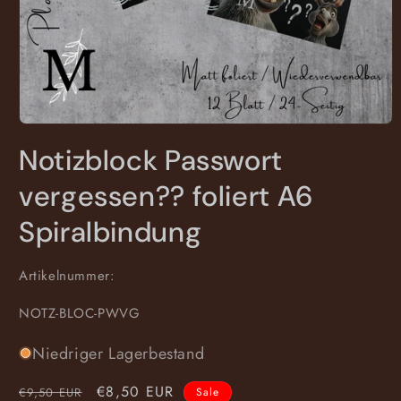
Medien
1
Notizblock Passwort
in
Modal
öffnen
vergessen?? foliert A6
Spiralbindung
Artikelnummer:
SKU:
NOTZ-BLOC-PWVG
Niedriger Lagerbestand
Normaler
Verkaufspreis
€8,50 EUR
€9,50 EUR
Sale