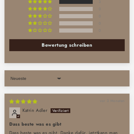
3
0
0
0
0
Bewertung schreiben
Sort by
vor 3 Monaten
Katrin Adler
Dass beste was es gibt
Dass beste was es gibt. Danke dafür, jetztkann man