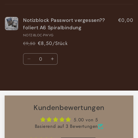
Warenkorb
€0,00
Notizblock Passwort vergessen??
foliert A6 Spiralbindung
NOTZ-BLOC-PWVG
€8,50/Stück
€9,50
Normaler
Verkaufspreis
Preis
Anzahl
Verringere
Erhöhe
die
die
Menge
Menge
Wird
für
für
Default
Default
geladen ...
Title
Title
Kundenbewertungen
5.00 von 5
Basierend auf 3 Bewertungen