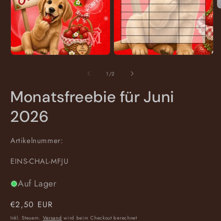
M
3
i
M
ö
Medien
Medien
1
2
in
in
von
1
/
2
Modal
Modal
öffnen
öffnen
Monatsfreebie für Juni
2026
Artikelnummer:
SKU:
EINS-CHAL-MFJU
Auf Lager
Normaler
€2,50 EUR
Preis
Inkl. Steuern.
Versand
wird beim Checkout berechnet