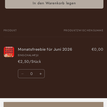
In den Warenkorb legen
PRODUKT
PRODUKTZWISCHENSUMME
Dein
Warenkorb
€0,00
Monatsfreebie für Juni 2026
EINS-CHAL-MFJU
€2,50/Stück
Anzahl
Verringere
Erhöhe
die
die
Menge
Menge
Wird
für
für
Default
Default
geladen ...
Title
Title