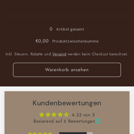
die
die
Menge
Menge
Wird
für
für
Bunt
Bunt
geladen ...
0
Artikel gesamt
€0,00
Produktzwischensumme
Inkl. Steuern. Rabatte und
Versand
werden beim Checkout berechnet.
Warenkorb ansehen
Kundenbewertungen
4.33 von 5
Basierend auf 6 Bewertungen