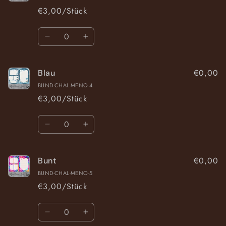
€3,00/Stück
Anzahl
Verringere
Erhöhe
die
die
Menge
Menge
€0,00
Blau
für
für
Beere
Beere
BUND-CHAL-MENO-4
€3,00/Stück
Anzahl
Verringere
Erhöhe
die
die
Menge
Menge
€0,00
Bunt
für
für
Blau
Blau
BUND-CHAL-MENO-5
€3,00/Stück
Anzahl
Verringere
Erhöhe