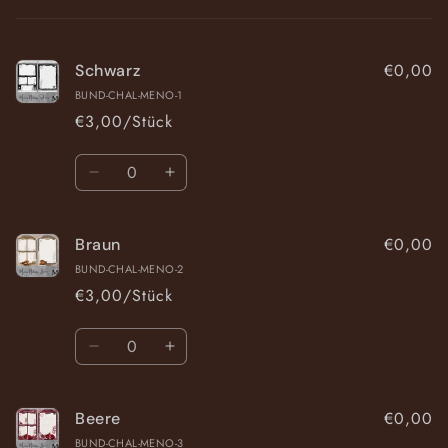
Warenkorb
€0,00
Schwarz
BUND-CHAL-MENO-1
€3,00/Stück
Anzahl
Verringere
Erhöhe
die
die
Menge
Menge
€0,00
Braun
für
für
Schwarz
Schwarz
BUND-CHAL-MENO-2
€3,00/Stück
Anzahl
Verringere
Erhöhe
die
die
Menge
Menge
€0,00
Beere
für
für
Braun
Braun
BUND-CHAL-MENO-3