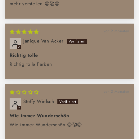
mehr vorstellen 😍🥰😍
vor 2 Monaten
Janique Van Acker
Richtig tolle
Richtig tolle Farben
vor 2 Monaten
Steffy Wielsch
Wie immer Wunderschön
Wie immer Wunderschön 😍🥰😍