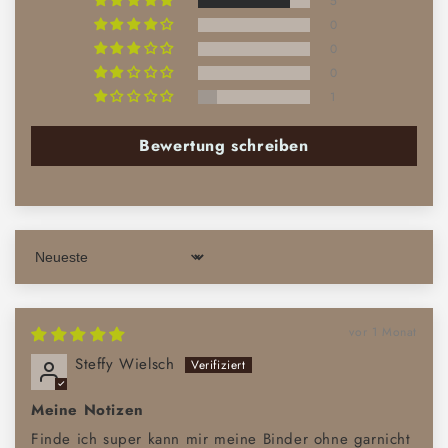
5
0
0
0
1
Bewertung schreiben
Sort by
vor 1 Monat
Steffy Wielsch
Meine Notizen
Finde ich super kann mir meine Binder ohne garnicht