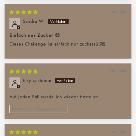
vor 1 Jahr
Sandra W.
Einfach nur Zucker 😍
Dieses Challenge ist einfach nur zuckersüß🥰
vor 1 Jahr
Etsy customer
Auf jeden Fall werde ich wieder bestellen
Bewertung in Etsy geschrieben
vor 1 Jahr