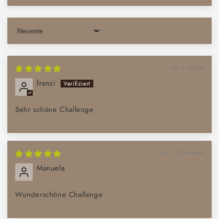
Sort by
vor 1 Monat
franzi
Sehr schöne Challenge
vor 11 Monaten
Manuela
Wunderschöne Challenge