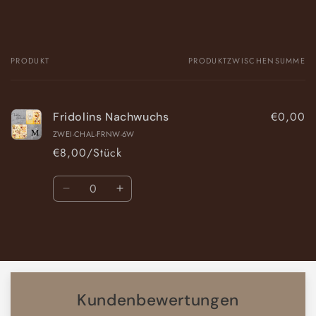
PRODUKT
PRODUKTZWISCHENSUMME
Dein
Warenkorb
€0,00
Fridolins Nachwuchs
ZWEI-CHAL-FRNW-6W
€8,00/Stück
Anzahl
Verringere
Erhöhe
die
die
Menge
Menge
Wird
für
für
Default
Default
geladen ...
Title
Title
Kundenbewertungen