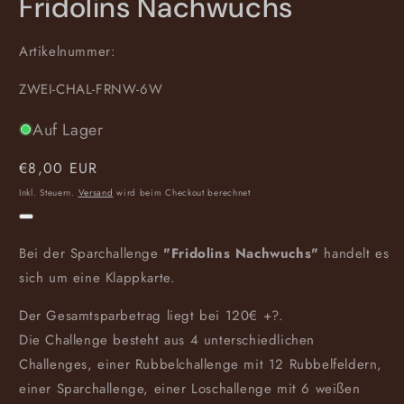
Fridolins Nachwuchs
Artikelnummer:
SKU:
ZWEI-CHAL-FRNW-6W
Auf Lager
Normaler
€8,00 EUR
Preis
Inkl. Steuern.
Versand
wird beim Checkout berechnet
Bei der Sparchallenge
"Fridolins Nachwuchs"
handelt es
sich um eine Klappkarte.
Der Gesamtsparbetrag liegt bei 120€ +?.
Die Challenge besteht aus 4 unterschiedlichen
Challenges, einer Rubbelchallenge mit 12 Rubbelfeldern,
einer Sparchallenge, einer Loschallenge mit 6 weißen