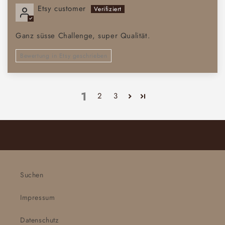
Etsy customer
Ganz süsse Challenge, super Qualität.
Bewertung in Etsy geschrieben
1
2
3
Suchen
Impressum
Datenschutz